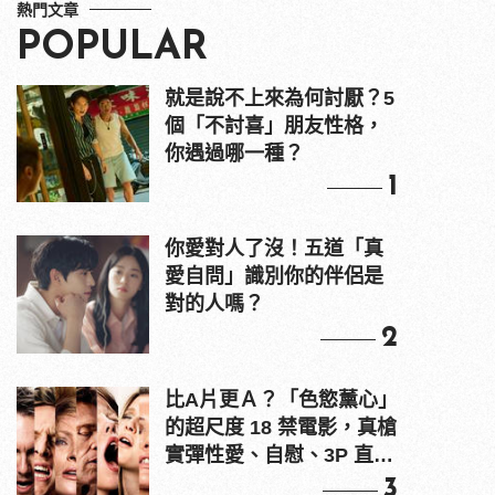
熱門文章
POPULAR
就是說不上來為何討厭？5
個「不討喜」朋友性格，
你遇過哪一種？
1
你愛對人了沒！五道「真
愛自問」識別你的伴侶是
對的人嗎？
2
比A片更Ａ？「色慾薰心」
的超尺度 18 禁電影，真槍
實彈性愛、自慰、3P 直接
上！
3