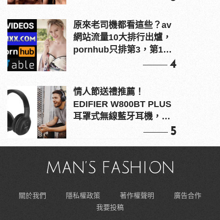
原來老司機都看這些？av
網站流量10大排行出爐，
pornhub只排第3，第1名
竟是他？
4
情人節送禮推薦！
EDIFIER W800BT PLUS
耳罩式無線藍牙耳機，在
耳邊傾訴甜言蜜語
5
關於我們
隱私權政策
著作權聲明
廣告合作
我要投稿