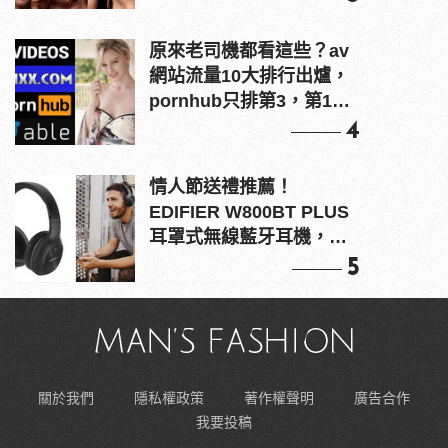
原來老司機都看這些？av
網站流量10大排行出爐，
pornhub只排第3，第1名
竟是他？
4
情人節送禮推薦！
EDIFIER W800BT PLUS
耳罩式無線藍牙耳機，在
耳邊傾訴甜言蜜語
5
關於我們
隱私權政策
著作權聲明
廣告合作
我要投稿