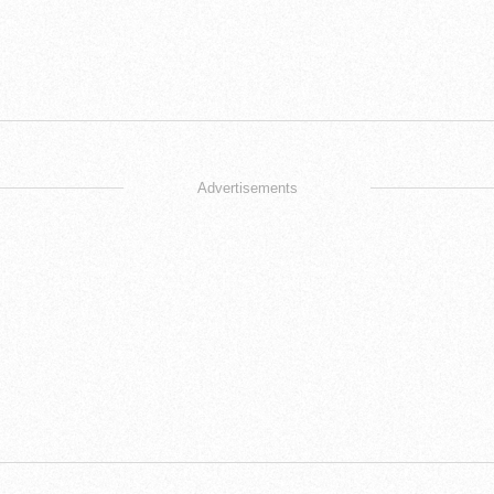
Advertisements