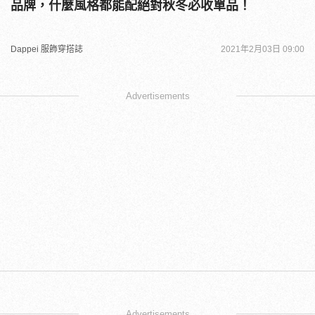
品牌，什麼風格都能配絕對秋冬必收單品！
Dappei 服飾穿搭誌
2021年2月03日 09:00
Advertisements
Advertisements