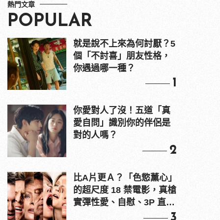
熱門文章
POPULAR
就是說不上來為何討厭？5
個「不討喜」朋友性格，
你遇過哪一種？
1
你愛對人了沒！五道「真
愛自問」識別你的伴侶是
對的人嗎？
2
比A片更Ａ？「色慾薰心」
的超尺度 18 禁電影，真槍
實彈性愛、自慰、3P 直接
上！
3