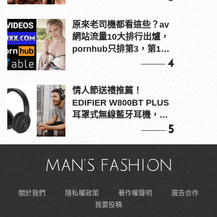
原來老司機都看這些？av
網站流量10大排行出爐，
pornhub只排第3，第1名
竟是他？
4
情人節送禮推薦！
EDIFIER W800BT PLUS
耳罩式無線藍牙耳機，在
耳邊傾訴甜言蜜語
5
關於我們
隱私權政策
著作權聲明
廣告合作
我要投稿