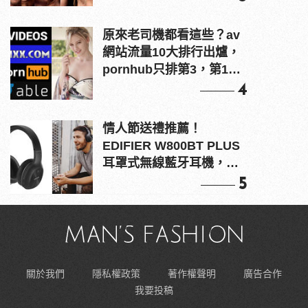
原來老司機都看這些？av
網站流量10大排行出爐，
pornhub只排第3，第1名
竟是他？
4
情人節送禮推薦！
EDIFIER W800BT PLUS
耳罩式無線藍牙耳機，在
耳邊傾訴甜言蜜語
5
關於我們
隱私權政策
著作權聲明
廣告合作
我要投稿