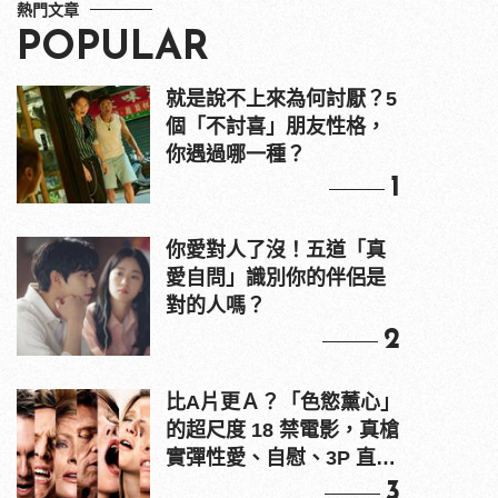
熱門文章
POPULAR
就是說不上來為何討厭？5
個「不討喜」朋友性格，
你遇過哪一種？
1
你愛對人了沒！五道「真
愛自問」識別你的伴侶是
對的人嗎？
2
比A片更Ａ？「色慾薰心」
的超尺度 18 禁電影，真槍
實彈性愛、自慰、3P 直接
上！
3