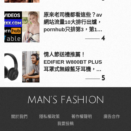
原來老司機都看這些？av
網站流量10大排行出爐，
pornhub只排第3，第1名
竟是他？
4
情人節送禮推薦！
EDIFIER W800BT PLUS
耳罩式無線藍牙耳機，在
耳邊傾訴甜言蜜語
5
關於我們
隱私權政策
著作權聲明
廣告合作
我要投稿