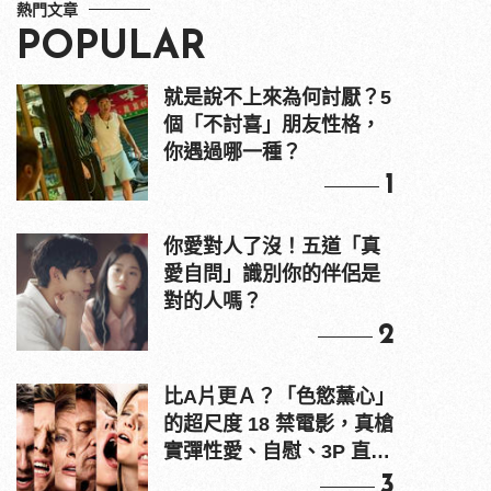
熱門文章
POPULAR
就是說不上來為何討厭？5
個「不討喜」朋友性格，
你遇過哪一種？
1
你愛對人了沒！五道「真
愛自問」識別你的伴侶是
對的人嗎？
2
比A片更Ａ？「色慾薰心」
的超尺度 18 禁電影，真槍
實彈性愛、自慰、3P 直接
上！
3