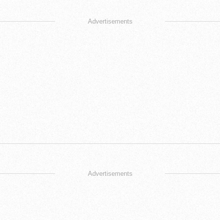
Advertisements
Advertisements