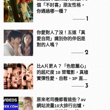
個「不討喜」朋友性格，
你遇過哪一種？
1
你愛對人了沒！五道「真
愛自問」識別你的伴侶是
對的人嗎？
2
比A片更Ａ？「色慾薰心」
的超尺度 18 禁電影，真槍
實彈性愛、自慰、3P 直接
上！
3
原來老司機都看這些？av
網站流量10大排行出爐，