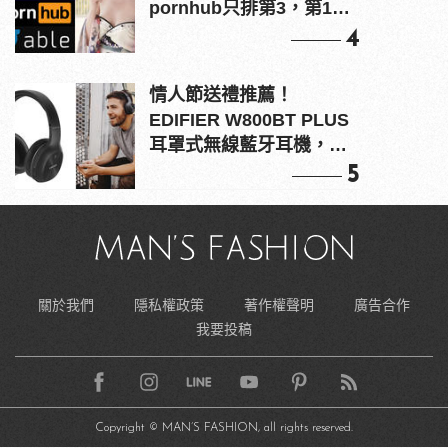
pornhub只排第3，第1名
竟是他？
4
情人節送禮推薦！
EDIFIER W800BT PLUS
耳罩式無線藍牙耳機，在
耳邊傾訴甜言蜜語
5
關於我們
隱私權政策
著作權聲明
廣告合作
我要投稿
Copyright © MAN’S FASHION, all rights reserved.