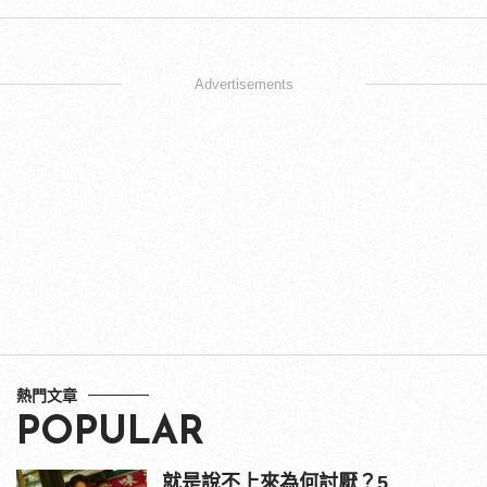
Advertisements
熱門文章
POPULAR
就是說不上來為何討厭？5