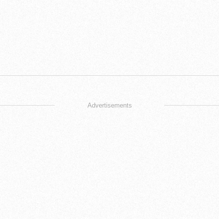
Advertisements