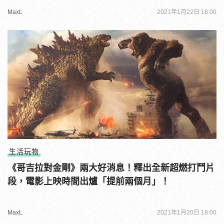
MaxL
2021年1月22日 18:00
生活玩物
《哥吉拉對金剛》兩大好消息！釋出全新超燃打鬥片
段，電影上映時間出爐「提前兩個月」！
MaxL
2021年1月20日 18:00