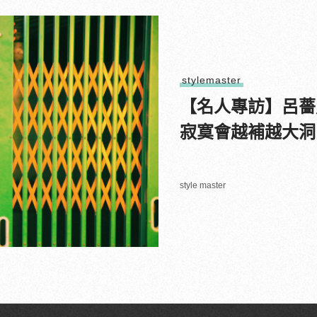
stylemaster
【名人專訪】呂薔
寂寞會越補越大洞
style master