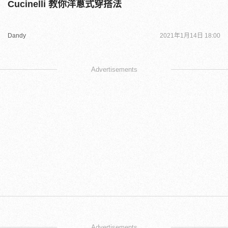
Cucinelli 教你洋蔥式穿搭法
Dandy
2021年1月14日 18:00
Advertisements
Advertisements