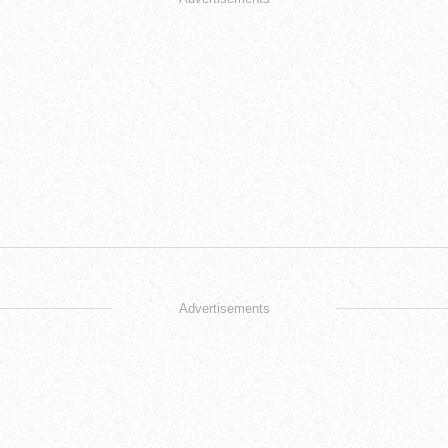
Advertisements