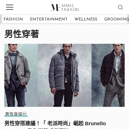
FASHION
ENTERTAINMENT
WELLNESS
GROOMING
男性穿著
男性穿搭
男性穿搭建議！「 老派時尚」崛起 Brunello