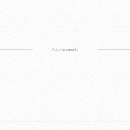
Advertisements