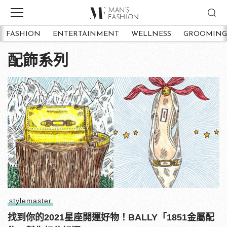
FASHION
ENTERTAINMENT
WELLNESS
GROOMING
配飾系列
stylemaster
找到你的2021星座開運好物！BALLY「1851金屬配