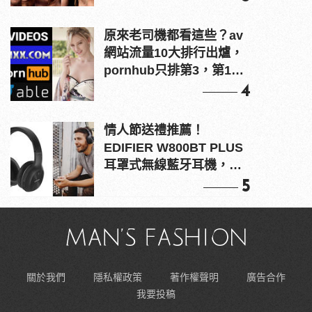
原來老司機都看這些？av
網站流量10大排行出爐，
pornhub只排第3，第1名
竟是他？
4
情人節送禮推薦！
EDIFIER W800BT PLUS
耳罩式無線藍牙耳機，在
耳邊傾訴甜言蜜語
5
關於我們
隱私權政策
著作權聲明
廣告合作
我要投稿