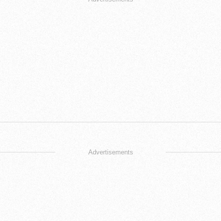
Advertisements