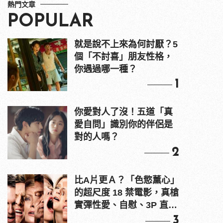
熱門文章
POPULAR
就是說不上來為何討厭？5
個「不討喜」朋友性格，
你遇過哪一種？
1
你愛對人了沒！五道「真
愛自問」識別你的伴侶是
對的人嗎？
2
比A片更Ａ？「色慾薰心」
的超尺度 18 禁電影，真槍
實彈性愛、自慰、3P 直接
上！
3