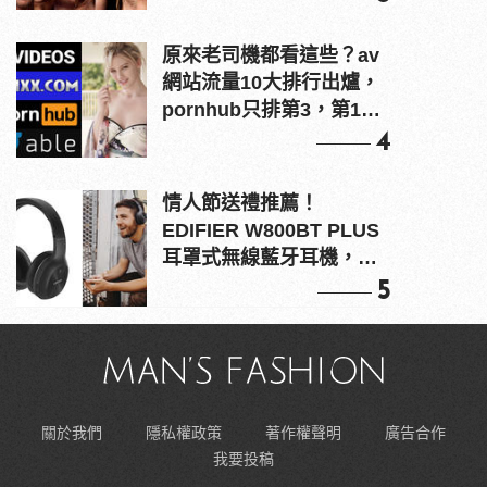
原來老司機都看這些？av
網站流量10大排行出爐，
pornhub只排第3，第1名
竟是他？
4
情人節送禮推薦！
EDIFIER W800BT PLUS
耳罩式無線藍牙耳機，在
耳邊傾訴甜言蜜語
5
關於我們
隱私權政策
著作權聲明
廣告合作
我要投稿