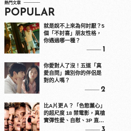
熱門文章
POPULAR
就是說不上來為何討厭？5
個「不討喜」朋友性格，
你遇過哪一種？
1
你愛對人了沒！五道「真
愛自問」識別你的伴侶是
對的人嗎？
2
比A片更Ａ？「色慾薰心」
的超尺度 18 禁電影，真槍
實彈性愛、自慰、3P 直接
上！
3