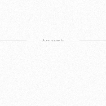
Advertisements