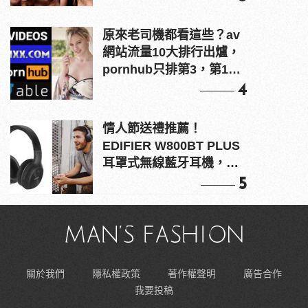
原來老司機都看這些？av
網站流量10大排行出爐，
pornhub只排第3，第1名
竟是他？
4
情人節送禮推薦！
EDIFIER W800BT PLUS
耳罩式無線藍牙耳機，在
耳邊傾訴甜言蜜語
5
關於我們
隱私權政策
著作權聲明
廣告合作
我要投稿