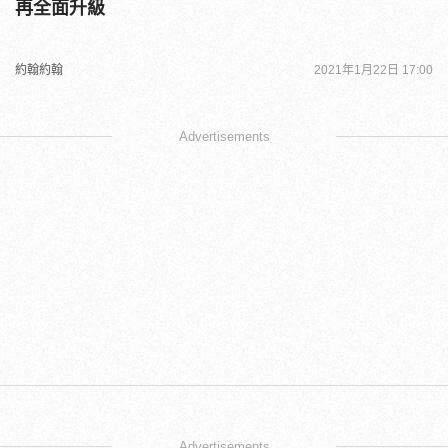
再全面升級
約翰約翰
2021年1月22日 17:00
Advertisements
Advertisements