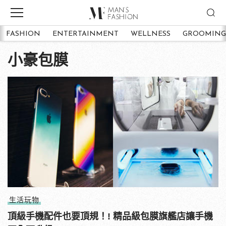
FASHION
ENTERTAINMENT
WELLNESS
GROOMING
小豪包膜
生活玩物
頂級手機配件也要頂規！! 精品級包膜旗艦店讓手機