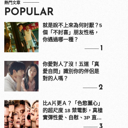
熱門文章
POPULAR
就是說不上來為何討厭？5
個「不討喜」朋友性格，
你遇過哪一種？
1
你愛對人了沒！五道「真
愛自問」識別你的伴侶是
對的人嗎？
2
比A片更Ａ？「色慾薰心」
的超尺度 18 禁電影，真槍
實彈性愛、自慰、3P 直接
上！
3