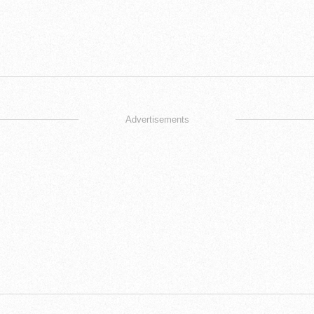
Advertisements