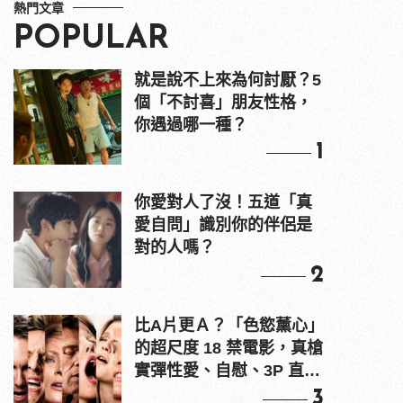
熱門文章
POPULAR
就是說不上來為何討厭？5
個「不討喜」朋友性格，
你遇過哪一種？
1
你愛對人了沒！五道「真
愛自問」識別你的伴侶是
對的人嗎？
2
比A片更Ａ？「色慾薰心」
的超尺度 18 禁電影，真槍
實彈性愛、自慰、3P 直接
上！
3