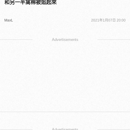
和另一半窩棉被追起來
MaxL
2021年1月07日 20:00
Advertisements
Advertisements