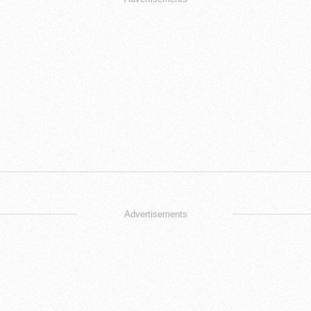
Advertisements