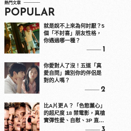
熱門文章
POPULAR
就是說不上來為何討厭？5
個「不討喜」朋友性格，
你遇過哪一種？
1
你愛對人了沒！五道「真
愛自問」識別你的伴侶是
對的人嗎？
2
比A片更Ａ？「色慾薰心」
的超尺度 18 禁電影，真槍
實彈性愛、自慰、3P 直接
上！
3