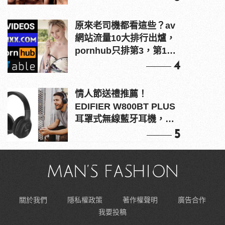
原來老司機都看這些？av
網站流量10大排行出爐，
pornhub只排第3，第1名
竟是他？
4
情人節送禮推薦！
EDIFIER W800BT PLUS
耳罩式無線藍牙耳機，在
耳邊傾訴甜言蜜語
5
關於我們
隱私權政策
著作權聲明
廣告合作
我要投稿