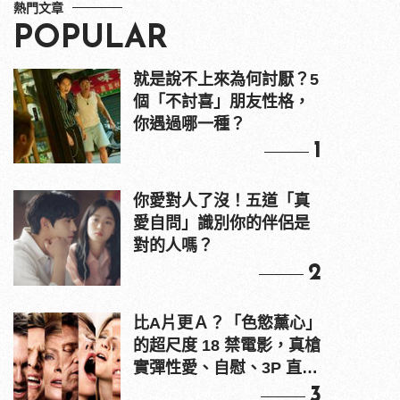
熱門文章
POPULAR
就是說不上來為何討厭？5
個「不討喜」朋友性格，
你遇過哪一種？
1
你愛對人了沒！五道「真
愛自問」識別你的伴侶是
對的人嗎？
2
比A片更Ａ？「色慾薰心」
的超尺度 18 禁電影，真槍
實彈性愛、自慰、3P 直接
上！
3