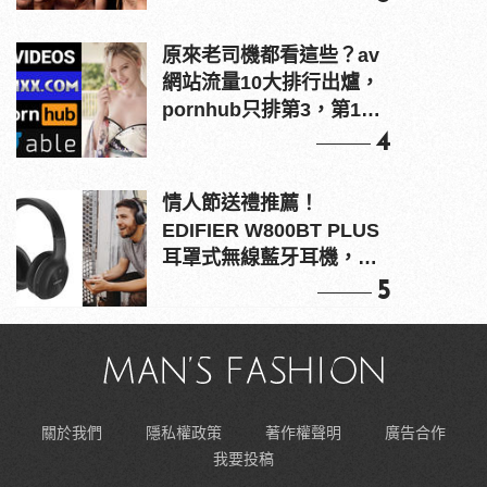
原來老司機都看這些？av
網站流量10大排行出爐，
pornhub只排第3，第1名
竟是他？
4
情人節送禮推薦！
EDIFIER W800BT PLUS
耳罩式無線藍牙耳機，在
耳邊傾訴甜言蜜語
5
關於我們
隱私權政策
著作權聲明
廣告合作
我要投稿