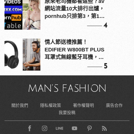
原來老司機都看這些？av
網站流量10大排行出爐，
pornhub只排第3，第1名
竟是他？
4
情人節送禮推薦！
EDIFIER W800BT PLUS
耳罩式無線藍牙耳機，在
耳邊傾訴甜言蜜語
5
關於我們
隱私權政策
著作權聲明
廣告合作
我要投稿