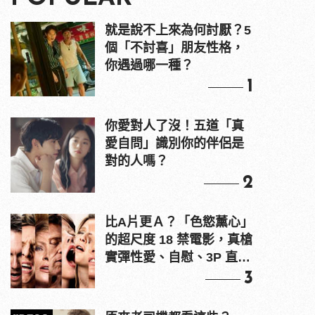
就是說不上來為何討厭？5
個「不討喜」朋友性格，
你遇過哪一種？
1
你愛對人了沒！五道「真
愛自問」識別你的伴侶是
對的人嗎？
2
比A片更Ａ？「色慾薰心」
的超尺度 18 禁電影，真槍
實彈性愛、自慰、3P 直接
上！
3