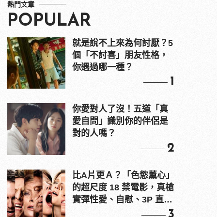
熱門文章
POPULAR
就是說不上來為何討厭？5
個「不討喜」朋友性格，
你遇過哪一種？
1
你愛對人了沒！五道「真
愛自問」識別你的伴侶是
對的人嗎？
2
比A片更Ａ？「色慾薰心」
的超尺度 18 禁電影，真槍
實彈性愛、自慰、3P 直接
上！
3