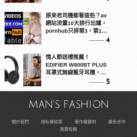
原來老司機都看這些？av
網站流量10大排行出爐，
pornhub只排第3，第1名
竟是他？
4
情人節送禮推薦！
EDIFIER W800BT PLUS
耳罩式無線藍牙耳機，在
耳邊傾訴甜言蜜語
5
關於我們
隱私權政策
著作權聲明
廣告合作
我要投稿