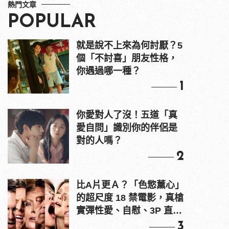
熱門文章
POPULAR
就是說不上來為何討厭？5
個「不討喜」朋友性格，
你遇過哪一種？
1
你愛對人了沒！五道「真
愛自問」識別你的伴侶是
對的人嗎？
2
比A片更Ａ？「色慾薰心」
的超尺度 18 禁電影，真槍
實彈性愛、自慰、3P 直接
上！
3