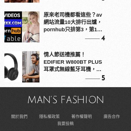
原來老司機都看這些？av
網站流量10大排行出爐，
pornhub只排第3，第1名
竟是他？
4
情人節送禮推薦！
EDIFIER W800BT PLUS
耳罩式無線藍牙耳機，在
耳邊傾訴甜言蜜語
5
關於我們
隱私權政策
著作權聲明
廣告合作
我要投稿