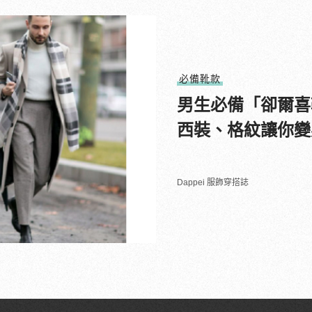
必備靴款
男生必備「卻爾喜
西裝、格紋讓你變
Dappei 服飾穿搭誌