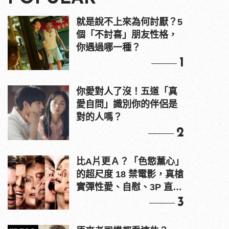
就是說不上來為何討厭？5
個「不討喜」朋友性格，
你遇過哪一種？
1
你愛對人了沒！五道「真
愛自問」識別你的伴侶是
對的人嗎？
2
比A片更Ａ？「色慾薰心」
的超尺度 18 禁電影，真槍
實彈性愛、自慰、3P 直接
上！
3