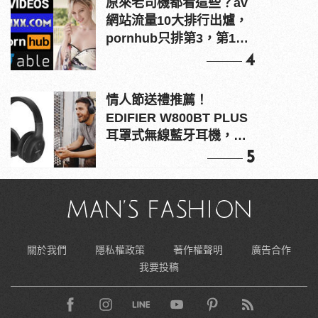
原來老司機都看這些？av
網站流量10大排行出爐，
pornhub只排第3，第1名
竟是他？
4
情人節送禮推薦！
EDIFIER W800BT PLUS
耳罩式無線藍牙耳機，在
耳邊傾訴甜言蜜語
5
關於我們
隱私權政策
著作權聲明
廣告合作
我要投稿