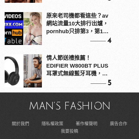
原來老司機都看這些？av
網站流量10大排行出爐，
pornhub只排第3，第1名
竟是他？
4
情人節送禮推薦！
EDIFIER W800BT PLUS
耳罩式無線藍牙耳機，在
耳邊傾訴甜言蜜語
5
關於我們
隱私權政策
著作權聲明
廣告合作
我要投稿