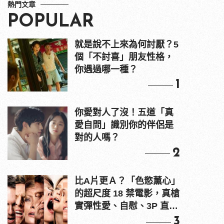
熱門文章
POPULAR
就是說不上來為何討厭？5
個「不討喜」朋友性格，
你遇過哪一種？
1
你愛對人了沒！五道「真
愛自問」識別你的伴侶是
對的人嗎？
2
比A片更Ａ？「色慾薰心」
的超尺度 18 禁電影，真槍
實彈性愛、自慰、3P 直接
上！
3