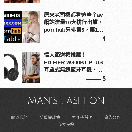
原來老司機都看這些？av
網站流量10大排行出爐，
pornhub只排第3，第1名
竟是他？
4
情人節送禮推薦！
EDIFIER W800BT PLUS
耳罩式無線藍牙耳機，在
耳邊傾訴甜言蜜語
5
關於我們
隱私權政策
著作權聲明
廣告合作
我要投稿