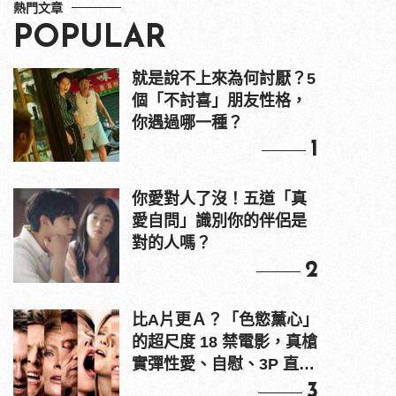
熱門文章
POPULAR
就是說不上來為何討厭？5
個「不討喜」朋友性格，
你遇過哪一種？
1
你愛對人了沒！五道「真
愛自問」識別你的伴侶是
對的人嗎？
2
比A片更Ａ？「色慾薰心」
的超尺度 18 禁電影，真槍
實彈性愛、自慰、3P 直接
上！
3