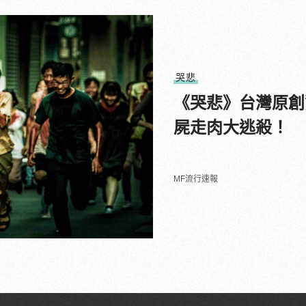
哭悲
《哭悲》台灣原創
屍走肉大逃殺！
MF流行速報