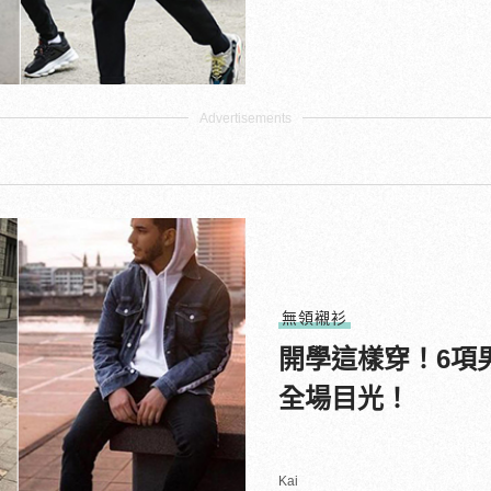
無領襯衫
開學這樣穿！6項
全場目光！
Kai