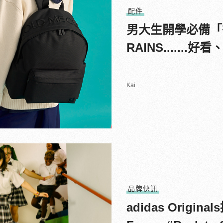
配件
男大生開學必備「
RAINS......
Kai
品牌快訊
adidas Origi