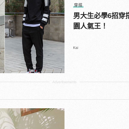
穿搭
男大生必學6招穿
園人氣王！
Kai