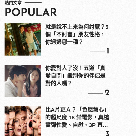
熱門文章
POPULAR
就是說不上來為何討厭？5
個「不討喜」朋友性格，
你遇過哪一種？
1
你愛對人了沒！五道「真
愛自問」識別你的伴侶是
對的人嗎？
2
比A片更Ａ？「色慾薰心」
的超尺度 18 禁電影，真槍
實彈性愛、自慰、3P 直接
上！
3