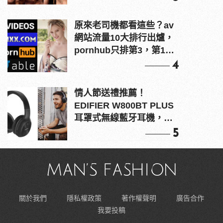
原來老司機都看這些？av
網站流量10大排行出爐，
pornhub只排第3，第1名
竟是他？
4
情人節送禮推薦！
EDIFIER W800BT PLUS
耳罩式無線藍牙耳機，在
耳邊傾訴甜言蜜語
5
關於我們
隱私權政策
著作權聲明
廣告合作
我要投稿