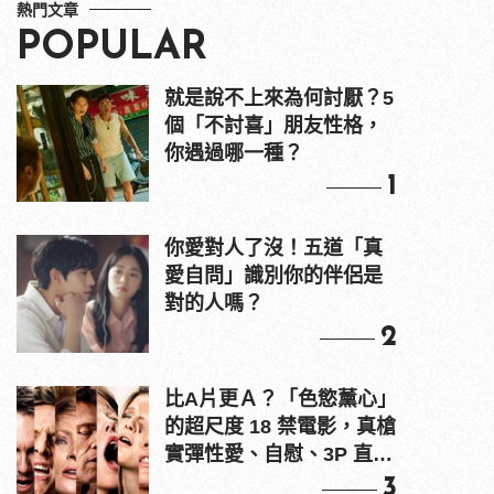
熱門文章
POPULAR
就是說不上來為何討厭？5
個「不討喜」朋友性格，
你遇過哪一種？
1
你愛對人了沒！五道「真
愛自問」識別你的伴侶是
對的人嗎？
2
比A片更Ａ？「色慾薰心」
的超尺度 18 禁電影，真槍
實彈性愛、自慰、3P 直接
上！
3