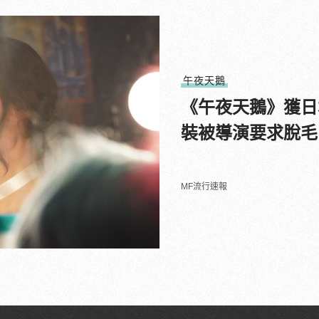
午夜天鵝
《午夜天鵝》獲日
裝被導演要求脫毛
MF流行速報