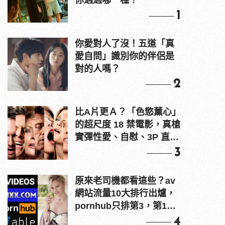
你遇過哪一種？
1
你愛對人了沒！五道「真
愛自問」識別你的伴侶是
對的人嗎？
2
比A片更Ａ？「色慾薰心」
的超尺度 18 禁電影，真槍
實彈性愛、自慰、3P 直接
上！
3
原來老司機都看這些？av
網站流量10大排行出爐，
pornhub只排第3，第1名
竟是他？
4