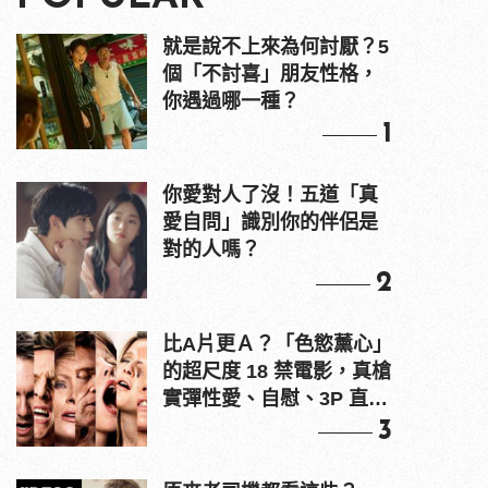
就是說不上來為何討厭？5
個「不討喜」朋友性格，
你遇過哪一種？
1
你愛對人了沒！五道「真
愛自問」識別你的伴侶是
對的人嗎？
2
比A片更Ａ？「色慾薰心」
的超尺度 18 禁電影，真槍
實彈性愛、自慰、3P 直接
上！
3