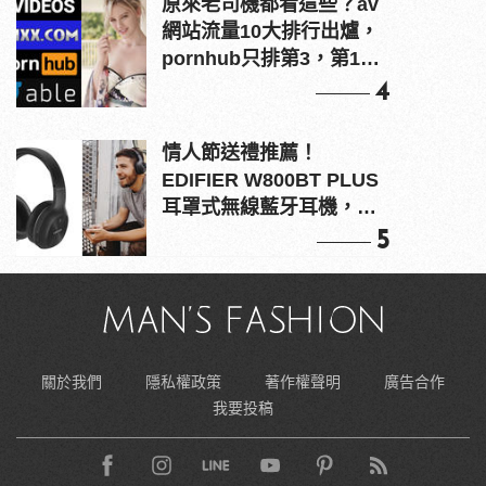
原來老司機都看這些？av
網站流量10大排行出爐，
pornhub只排第3，第1名
竟是他？
4
情人節送禮推薦！
EDIFIER W800BT PLUS
耳罩式無線藍牙耳機，在
耳邊傾訴甜言蜜語
5
關於我們
隱私權政策
著作權聲明
廣告合作
我要投稿