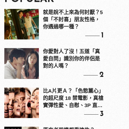
就是說不上來為何討厭？5
個「不討喜」朋友性格，
你遇過哪一種？
1
你愛對人了沒！五道「真
愛自問」識別你的伴侶是
對的人嗎？
2
比A片更Ａ？「色慾薰心」
的超尺度 18 禁電影，真槍
實彈性愛、自慰、3P 直接
上！
3