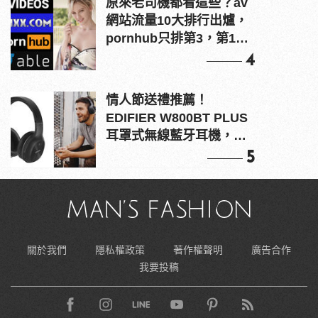
原來老司機都看這些？av
網站流量10大排行出爐，
pornhub只排第3，第1名
竟是他？
4
情人節送禮推薦！
EDIFIER W800BT PLUS
耳罩式無線藍牙耳機，在
耳邊傾訴甜言蜜語
5
關於我們
隱私權政策
著作權聲明
廣告合作
我要投稿