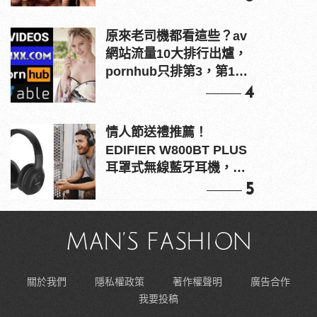
原來老司機都看這些？av
網站流量10大排行出爐，
pornhub只排第3，第1名
竟是他？
4
情人節送禮推薦！
EDIFIER W800BT PLUS
耳罩式無線藍牙耳機，在
耳邊傾訴甜言蜜語
5
關於我們
隱私權政策
著作權聲明
廣告合作
我要投稿