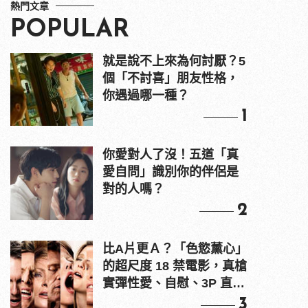
熱門文章
POPULAR
就是說不上來為何討厭？5
個「不討喜」朋友性格，
你遇過哪一種？
1
你愛對人了沒！五道「真
愛自問」識別你的伴侶是
對的人嗎？
2
比A片更Ａ？「色慾薰心」
的超尺度 18 禁電影，真槍
實彈性愛、自慰、3P 直接
上！
3