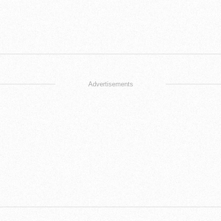
Advertisements