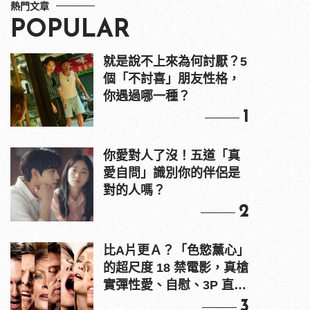
熱門文章
POPULAR
就是說不上來為何討厭？5
個「不討喜」朋友性格，
你遇過哪一種？
1
你愛對人了沒！五道「真
愛自問」識別你的伴侶是
對的人嗎？
2
比A片更Ａ？「色慾薰心」
的超尺度 18 禁電影，真槍
實彈性愛、自慰、3P 直接
上！
3