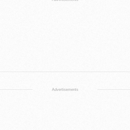
Advertisements