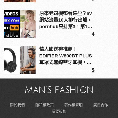
原來老司機都看這些？av
網站流量10大排行出爐，
pornhub只排第3，第1名
竟是他？
4
情人節送禮推薦！
EDIFIER W800BT PLUS
耳罩式無線藍牙耳機，在
耳邊傾訴甜言蜜語
5
關於我們
隱私權政策
著作權聲明
廣告合作
我要投稿