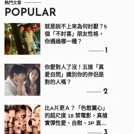
熱門文章
POPULAR
就是說不上來為何討厭？5
個「不討喜」朋友性格，
你遇過哪一種？
1
你愛對人了沒！五道「真
愛自問」識別你的伴侶是
對的人嗎？
2
比A片更Ａ？「色慾薰心」
的超尺度 18 禁電影，真槍
實彈性愛、自慰、3P 直接
上！
3