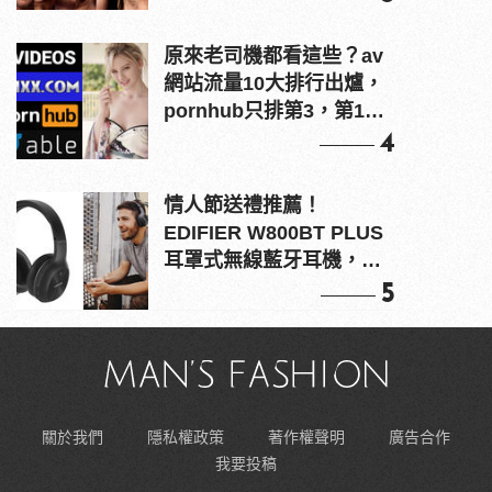
原來老司機都看這些？av
網站流量10大排行出爐，
pornhub只排第3，第1名
竟是他？
4
情人節送禮推薦！
EDIFIER W800BT PLUS
耳罩式無線藍牙耳機，在
耳邊傾訴甜言蜜語
5
關於我們
隱私權政策
著作權聲明
廣告合作
我要投稿