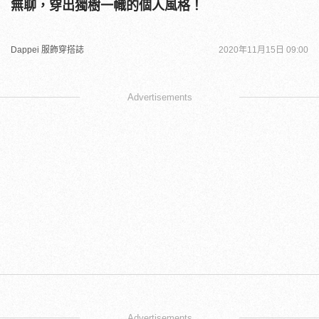
無聊，穿出獨樹一幟的個人風格！
Dappei 服飾穿搭誌
2020年11月15日 09:00
Advertisements
Advertisements