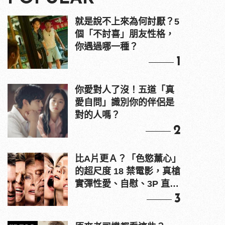
就是說不上來為何討厭？5
個「不討喜」朋友性格，
你遇過哪一種？
1
你愛對人了沒！五道「真
愛自問」識別你的伴侶是
對的人嗎？
2
比A片更Ａ？「色慾薰心」
的超尺度 18 禁電影，真槍
實彈性愛、自慰、3P 直接
上！
3