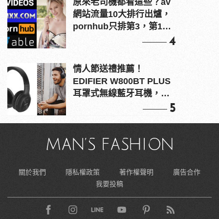
原來老司機都看這些？av
網站流量10大排行出爐，
pornhub只排第3，第1名
竟是他？
4
情人節送禮推薦！
EDIFIER W800BT PLUS
耳罩式無線藍牙耳機，在
耳邊傾訴甜言蜜語
5
關於我們
隱私權政策
著作權聲明
廣告合作
我要投稿