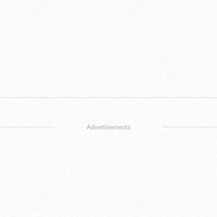
Advertisements