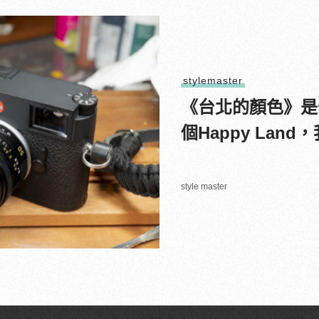
stylemaster
《台北的顏色》是
個Happy Lan
style master