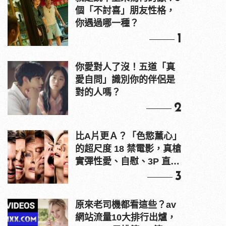
個「不討喜」朋友性格，
你遇過哪一種？
1
你愛對人了沒！五道「真
愛自問」識別你的伴侶是
對的人嗎？
2
比A片更Ａ？「色慾薰心」
的超尺度 18 禁電影，真槍
實彈性愛、自慰、3P 直接
上！
3
原來老司機都看這些？av
網站流量10大排行出爐，