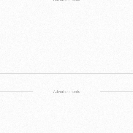
Advertisements