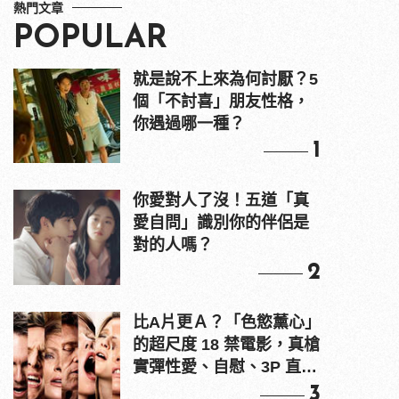
熱門文章
POPULAR
就是說不上來為何討厭？5
個「不討喜」朋友性格，
你遇過哪一種？
1
你愛對人了沒！五道「真
愛自問」識別你的伴侶是
對的人嗎？
2
比A片更Ａ？「色慾薰心」
的超尺度 18 禁電影，真槍
實彈性愛、自慰、3P 直接
上！
3