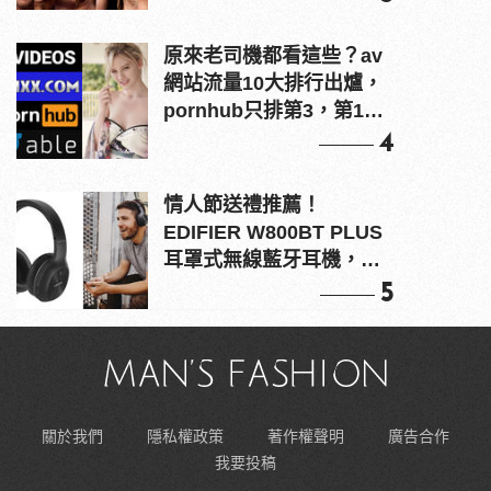
原來老司機都看這些？av
網站流量10大排行出爐，
pornhub只排第3，第1名
竟是他？
4
情人節送禮推薦！
EDIFIER W800BT PLUS
耳罩式無線藍牙耳機，在
耳邊傾訴甜言蜜語
5
關於我們
隱私權政策
著作權聲明
廣告合作
我要投稿