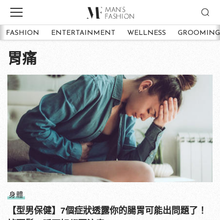
FASHION
ENTERTAINMENT
WELLNESS
GROOMING
胃痛
身體
【型男保健】7個症狀透露你的腸胃可能出問題了！