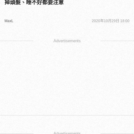
掉頭髮、睡不好都要注意
MaxL
2020年10月29日 18:00
Advertisements
Advertisements