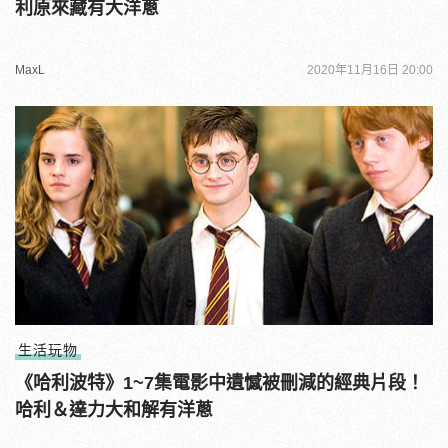
利原來藏有大洋蔥
MaxL
2020年11月16日 20:00
生活玩物
《哈利波特》1~7集電影中遺憾被刪減的經典片段！
哈利＆達力大和解有洋蔥