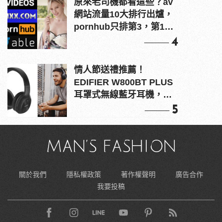
原來老司機都看這些？av
網站流量10大排行出爐，
pornhub只排第3，第1名
竟是他？
4
情人節送禮推薦！
EDIFIER W800BT PLUS
耳罩式無線藍牙耳機，在
耳邊傾訴甜言蜜語
5
關於我們
隱私權政策
著作權聲明
廣告合作
我要投稿