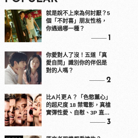
就是說不上來為何討厭？5
個「不討喜」朋友性格，
你遇過哪一種？
1
你愛對人了沒！五道「真
愛自問」識別你的伴侶是
對的人嗎？
2
比A片更Ａ？「色慾薰心」
的超尺度 18 禁電影，真槍
實彈性愛、自慰、3P 直接
上！
3