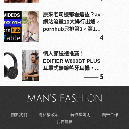
原來老司機都看這些？av
網站流量10大排行出爐，
pornhub只排第3，第1名
竟是他？
4
情人節送禮推薦！
EDIFIER W800BT PLUS
耳罩式無線藍牙耳機，在
耳邊傾訴甜言蜜語
5
關於我們
隱私權政策
著作權聲明
廣告合作
我要投稿