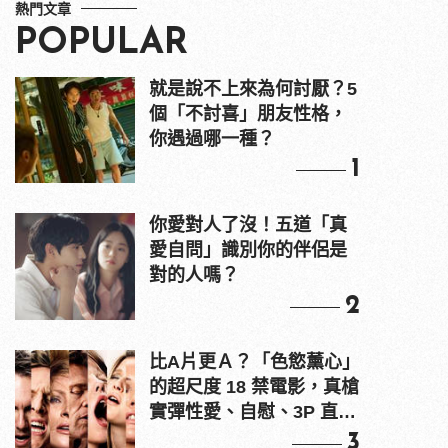
熱門文章
POPULAR
就是說不上來為何討厭？5
個「不討喜」朋友性格，
你遇過哪一種？
1
你愛對人了沒！五道「真
愛自問」識別你的伴侶是
對的人嗎？
2
比A片更Ａ？「色慾薰心」
的超尺度 18 禁電影，真槍
實彈性愛、自慰、3P 直接
上！
3