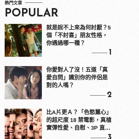
熱門文章
POPULAR
就是說不上來為何討厭？5
個「不討喜」朋友性格，
你遇過哪一種？
1
你愛對人了沒！五道「真
愛自問」識別你的伴侶是
對的人嗎？
2
比A片更Ａ？「色慾薰心」
的超尺度 18 禁電影，真槍
實彈性愛、自慰、3P 直接
上！
3