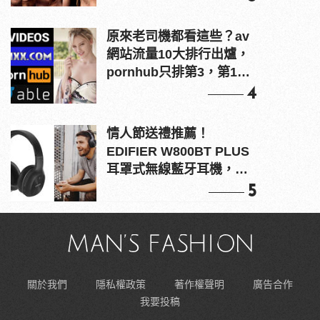
原來老司機都看這些？av
網站流量10大排行出爐，
pornhub只排第3，第1名
竟是他？
4
情人節送禮推薦！
EDIFIER W800BT PLUS
耳罩式無線藍牙耳機，在
耳邊傾訴甜言蜜語
5
關於我們
隱私權政策
著作權聲明
廣告合作
我要投稿