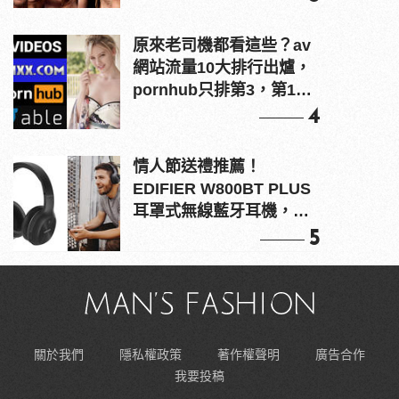
原來老司機都看這些？av
網站流量10大排行出爐，
pornhub只排第3，第1名
竟是他？
4
情人節送禮推薦！
EDIFIER W800BT PLUS
耳罩式無線藍牙耳機，在
耳邊傾訴甜言蜜語
5
關於我們
隱私權政策
著作權聲明
廣告合作
我要投稿