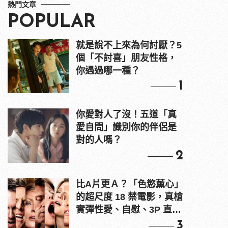
熱門文章
POPULAR
就是說不上來為何討厭？5
個「不討喜」朋友性格，
你遇過哪一種？
1
你愛對人了沒！五道「真
愛自問」識別你的伴侶是
對的人嗎？
2
比A片更Ａ？「色慾薰心」
的超尺度 18 禁電影，真槍
實彈性愛、自慰、3P 直接
上！
3