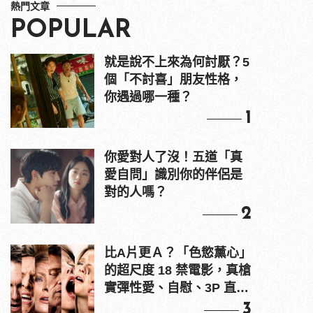
熱門文章
POPULAR
就是說不上來為何討厭？5
個「不討喜」朋友性格，
你遇過哪一種？
1
你愛對人了沒！五道「真
愛自問」識別你的伴侶是
對的人嗎？
2
比A片更Ａ？「色慾薰心」
的超尺度 18 禁電影，真槍
實彈性愛、自慰、3P 直接
上！
3