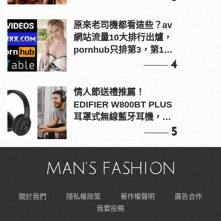
原來老司機都看這些？av
網站流量10大排行出爐，
pornhub只排第3，第1名
竟是他？
4
情人節送禮推薦！
EDIFIER W800BT PLUS
耳罩式無線藍牙耳機，在
耳邊傾訴甜言蜜語
5
關於我們
隱私權政策
著作權聲明
廣告合作
我要投稿