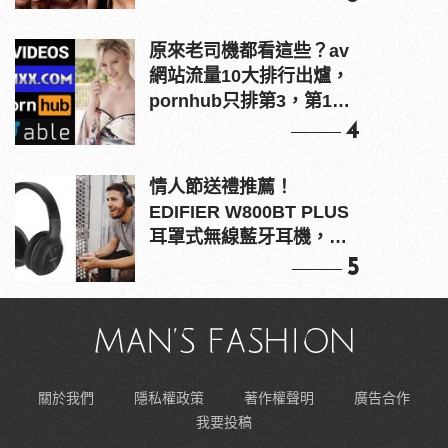
原來老司機都看這些？av
網站流量10大排行出爐，
pornhub只排第3，第1名
竟是他？
4
情人節送禮推薦！
EDIFIER W800BT PLUS
耳罩式無線藍牙耳機，在
耳邊傾訴甜言蜜語
5
關於我們
隱私權政策
著作權聲明
廣告合作
我要投稿