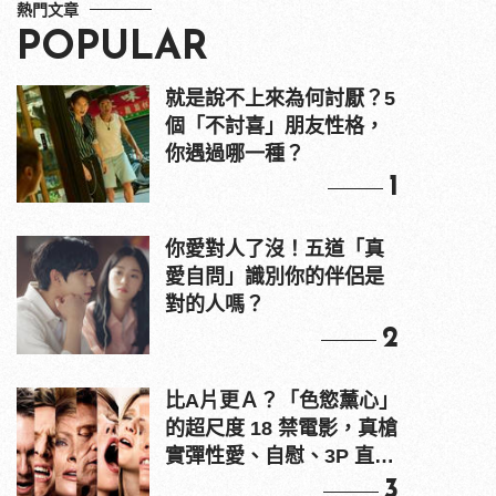
熱門文章
POPULAR
就是說不上來為何討厭？5
個「不討喜」朋友性格，
你遇過哪一種？
1
你愛對人了沒！五道「真
愛自問」識別你的伴侶是
對的人嗎？
2
比A片更Ａ？「色慾薰心」
的超尺度 18 禁電影，真槍
實彈性愛、自慰、3P 直接
上！
3