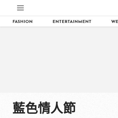
FASHION
ENTERTAINMENT
WE
藍色情人節