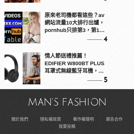
原來老司機都看這些？av
網站流量10大排行出爐，
pornhub只排第3，第1名
竟是他？
4
情人節送禮推薦！
EDIFIER W800BT PLUS
耳罩式無線藍牙耳機，在
耳邊傾訴甜言蜜語
5
關於我們
隱私權政策
著作權聲明
廣告合作
我要投稿