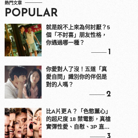
熱門文章
POPULAR
就是說不上來為何討厭？5
個「不討喜」朋友性格，
你遇過哪一種？
1
你愛對人了沒！五道「真
愛自問」識別你的伴侶是
對的人嗎？
2
比A片更Ａ？「色慾薰心」
的超尺度 18 禁電影，真槍
實彈性愛、自慰、3P 直接
上！
3