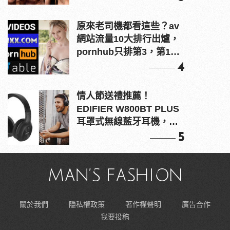
原來老司機都看這些？av
網站流量10大排行出爐，
pornhub只排第3，第1名
竟是他？
4
情人節送禮推薦！
EDIFIER W800BT PLUS
耳罩式無線藍牙耳機，在
耳邊傾訴甜言蜜語
5
關於我們
隱私權政策
著作權聲明
廣告合作
我要投稿