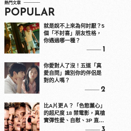
熱門文章
POPULAR
就是說不上來為何討厭？5
個「不討喜」朋友性格，
你遇過哪一種？
1
你愛對人了沒！五道「真
愛自問」識別你的伴侶是
對的人嗎？
2
比A片更Ａ？「色慾薰心」
的超尺度 18 禁電影，真槍
實彈性愛、自慰、3P 直接
上！
3