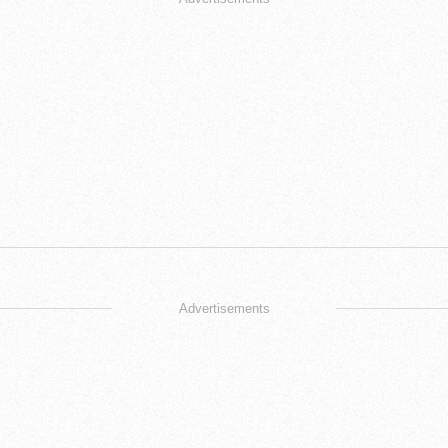
Advertisements